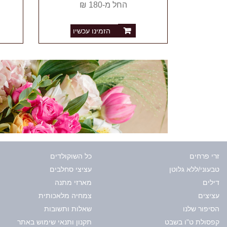
החל מ-180 ₪
הזמינו עכשיו
זרי פרחים
כל השוקולדים
טבעוני/ללא גלוטן
עציצי סחלבים
דילים
מארזי מתנה
עציצים
צמחיה מלאכותית
הסיפור שלנו
שאלות ותשובות
קפסולת ט"ו בשבט
תקנון ותנאי שימוש באתר