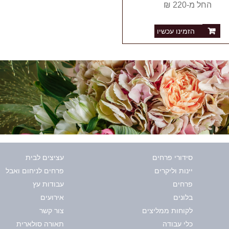
החל מ-220 ₪
הזמינו עכשיו
סידורי פרחים
עציצים לבית
יינות וליקרים
פרחים לניחום ואבל
פרחים
עבודות עץ
בלונים
אירועים
לקוחות ממליצים
צור קשר
כלי עבודה
תאורה סולארית