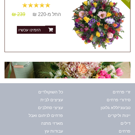
החל מ-220 ₪
239 ₪
הזמינו עכשיו
זרי פרחים
כל השוקולדים
סידורי פרחים
עציצים לבית
טבעוני/ללא גלוטן
עציצי סחלבים
יינות וליקרים
פרחים לניחום ואבל
דילים
מארזי מתנה
פרחים
עבודות עץ