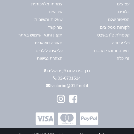
עציצים
צמחיה מלאכותית
בלונים
אירועים
הסיפור שלנו
שאלות ותשובות
לקוחות ממליצים
צור קשר
קפסולת ט"ו בשבט
תקנון ותנאי שימוש באתר
כלי עבודה
תאורה סולארית
דשנים וחומרי הדברה
כלי גינה לילדים
זרי כלה
הצהרת נגישות
דרך בית לחם 9, ירושלים
02-6731514
victorbo@012.net.il