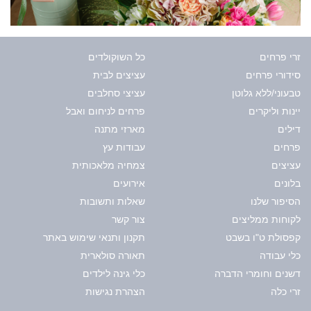
זרי פרחים
כל השוקולדים
סידורי פרחים
עציצים לבית
טבעוני/ללא גלוטן
עציצי סחלבים
יינות וליקרים
פרחים לניחום ואבל
דילים
מארזי מתנה
פרחים
עבודות עץ
עציצים
צמחיה מלאכותית
בלונים
אירועים
הסיפור שלנו
שאלות ותשובות
לקוחות ממליצים
צור קשר
קפסולת ט"ו בשבט
תקנון ותנאי שימוש באתר
כלי עבודה
תאורה סולארית
דשנים וחומרי הדברה
כלי גינה לילדים
זרי כלה
הצהרת נגישות