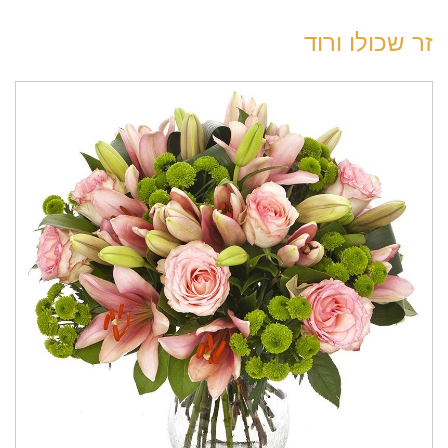
זר שכולו ורוד