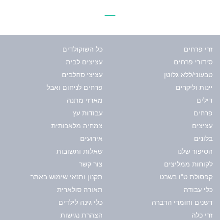
זרי פרחים
כל השוקולדים
סידורי פרחים
עציצים לבית
טבעוני/ללא גלוטן
עציצי סחלבים
יינות וליקרים
פרחים לניחום ואבל
דילים
מארזי מתנה
פרחים
עבודות עץ
עציצים
צמחיה מלאכותית
בלונים
אירועים
הסיפור שלנו
שאלות ותשובות
לקוחות ממליצים
צור קשר
קפסולת ט"ו בשבט
תקנון ותנאי שימוש באתר
כלי עבודה
תאורה סולארית
דשנים וחומרי הדברה
כלי גינה לילדים
זרי כלה
הצהרת נגישות