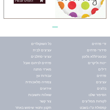
הזמינו עכשיו
זרי פרחים
כל השוקולדים
סידורי פרחים
עציצים לבית
טבעוני/ללא גלוטן
עציצי סחלבים
יינות וליקרים
פרחים לניחום ואבל
דילים
מארזי מתנה
פרחים
עבודות עץ
עציצים
צמחיה מלאכותית
בלונים
אירועים
הסיפור שלנו
שאלות ותשובות
לקוחות ממליצים
צור קשר
קפסולת ט"ו בשבט
תקנון ותנאי שימוש באתר