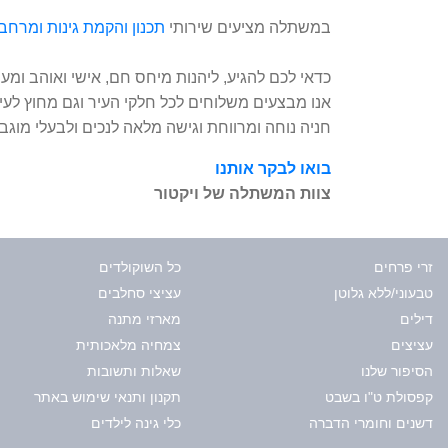
במשתלה מציעים שירותי
תכנון והקמת גינות ומרחב
כדאי לכם להגיע, ליהנות מיחס חם, אישי ואוהב ו
אנו מבצעים משלוחים לכל חלקי העיר וגם מחוץ לעי
חניה נוחה ומרווחת וגישה מלאה לנכים ולבעלי מוגבלו
בואו לבקר אותנו
צוות המשתלה של ויקטור
זרי פרחים
כל השוקולדים
טבעוני/ללא גלוטן
עציצי סחלבים
דילים
מארזי מתנה
עציצים
צמחיה מלאכותית
הסיפור שלנו
שאלות ותשובות
קפסולת ט"ו בשבט
תקנון ותנאי שימוש באתר
דשנים וחומרי הדברה
כלי גינה לילדים